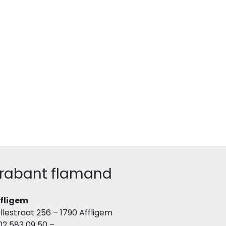
rabant flamand
fligem
llestraat 256 – 1790 Affligem
02 583 09 50 –