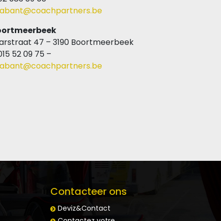
abant@coachpartners.be
oortmeerbeek
arstraat 47 – 3190 Boortmeerbeek
015 52 09 75 –
abant@coachpartners.be
Contacteer ons
Deviz&Contact
Contactez votre