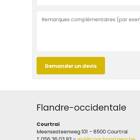
Flandre-occidentale
Courtrai
Meensesteenweg 101 – 8500 Courtrai
T 056 36 03 93 –
wvl@coachpartners.be