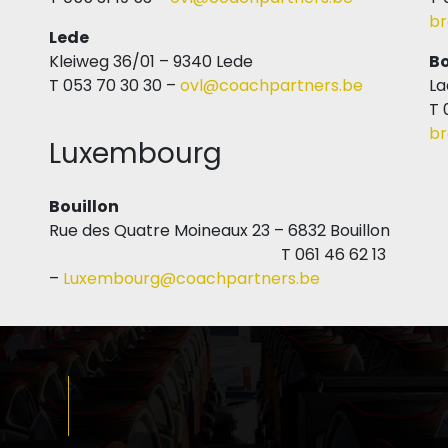
br
Lede
Kleiweg 36/01 – 9340 Lede
B
T 053 70 30 30 –
ovl@coachpartners.be
La
T 
br
Luxembourg
Bouillon
Rue des Quatre Moineaux 23 – 6832 Bouillon
T 061 46 62 13
–
Luxembourg@coachpartners.be