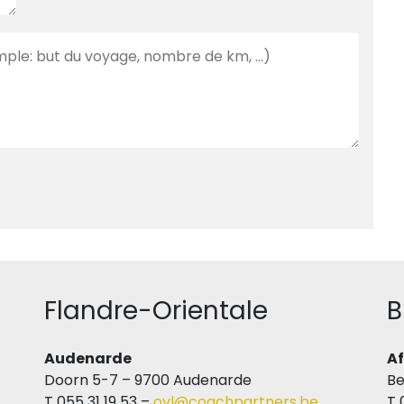
Flandre-Orientale
B
Audenarde
Af
Doorn 5-7 – 9700 Audenarde
Be
T 055 31 19 53 –
ovl@coachpartners.be
T 