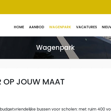
HOME
AANBOD
WAGENPARK
VACATURES
NIEU
Wagenpark
R OP JOUW MAAT
f budgetvriendelijke bussen voor scholen: met ruim 400 