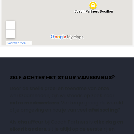
ZELF ACHTER HET STUUR VAN EEN BUS?
Door de snelle groei en toename van onze
werkzaamheden, zijn wij steeds op zoek naar
extra medewerkers
. Verken je graag de wereld
of je omgeving en hou je van veel
afwisseling
?
Als
chauffeur
bij Coach Partners is
elke dag en
elke rit anders
, zit je altijd op de eerste rij en