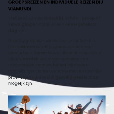
GROEPSREIZEN EN INDIVIDUELE REIZEN BIJ
VIAMUNDI
Trek erop uit met je
bedrijf, school, groep of
vereniging
en maak er een
onvergetelijke
dag
van.
Gezellig, grappig, culinair, leerrijk, actief of à
l’aise:
samen
wordt je groepsreis een ware
gebeurtenis.
Open
deuren die anders gesloten
blijven,
ontdek
verborgen geheimen en
uitzonderlijke locaties,
beleef
bijzondere
rondleidingen achter de schermen en heerlijke
proeverijen die enkel in
gezellig gezelschap
mogelijk zijn.