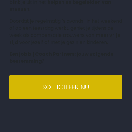
blink je uit in het
helpen en begeleiden van
mensen
.
Doordat je regelmatig ’s avonds , in het weekend
of op een feestdag werkt, geniet je tijdens de
week als compensatie trouwens van
meer vrije
tijd
voor jezelf of met je gezin en kinderen.
Een job bij Coach Partners: jouw volgende
bestemming?
SOLLICITEER NU