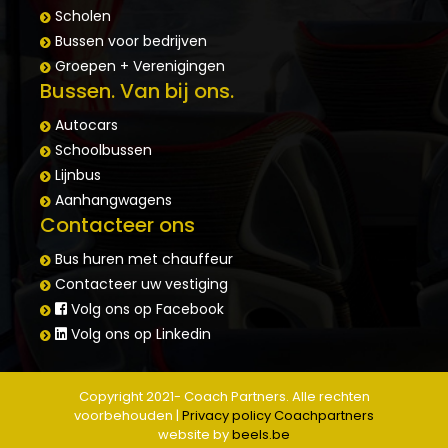
Scholen
Bussen voor bedrijven
Groepen + Verenigingen
Bussen. Van bij ons.
Autocars
Schoolbussen
Lijnbus
Aanhangwagens
Contacteer ons
Bus huren met chauffeur
Contacteer uw vestiging
Volg ons op Facebook
Volg ons op Linkedin
Copyright 2021- Coach Partners. Alle rechten
voorbehouden |
Privacy policy Coachpartners
website by
beels.be