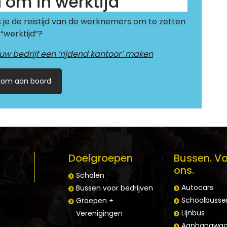
d om in werktijd
s je de reistijd van de werknemers om te zetten
 “werktijd”?
ouw bedrijf een ‘rijdend kantoor’ maken
kom aan boord
Doelgroepen
Bussen. Va
ons.
Scholen
Autocars
Bussen voor bedrijven
Schoolbusse
Groepen +
Lijnbus
Verenigingen
Aanhangwag