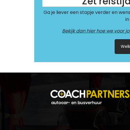
Zet reistij
Ga je liever een stapje verder en wen
in
Bekijk dan hier hoe we voor j
Wel