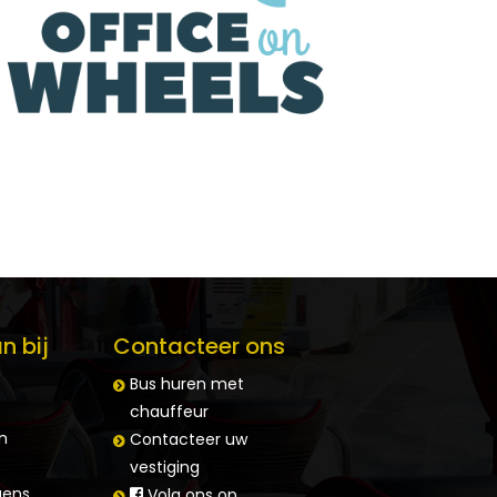
n bij
Contacteer ons
Bus huren met
chauffeur
n
Contacteer uw
vestiging
ens
Volg ons op